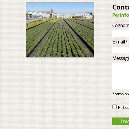
Conta
Per inf
Cognom
E-mail*
Messag
* campi obb
Ho lett